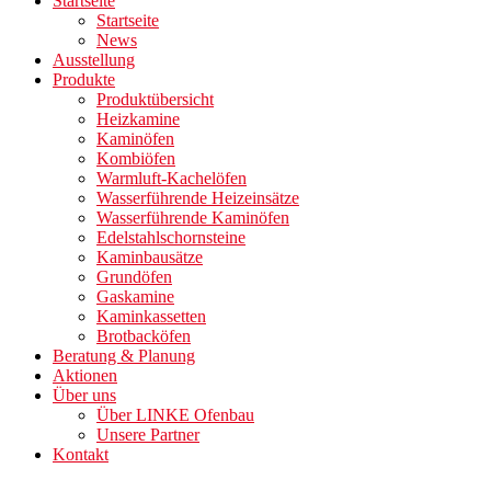
Startseite
Startseite
News
Ausstellung
Produkte
Produktübersicht
Heizkamine
Kaminöfen
Kombiöfen
Warmluft-Kachelöfen
Wasserführende Heizeinsätze
Wasserführende Kaminöfen
Edelstahlschornsteine
Kaminbausätze
Grundöfen
Gaskamine
Kaminkassetten
Brotbacköfen
Beratung & Planung
Aktionen
Über uns
Über LINKE Ofenbau
Unsere Partner
Kontakt